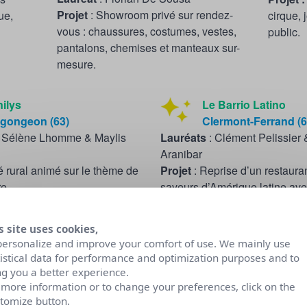
P
rojet
: Showroom privé sur rendez-
ue,
cirque,
vous : chaussures, costumes, vestes,
public.
pantalons, chemises et manteaux sur-
mesure.
ilys
Le Barrio Latino
rgongeon (63)
Clermont-Ferrand (6
 Sélène Lhomme & Maylis
Lauréat
s
: Clément Pelissier 
Aranibar
é rural animé sur le thème de
Projet
: Reprise d’un restaura
re.
saveurs d’Amérique latine av
élargissement des horaires et
s site uses cookies,
personalize and improve your comfort of use. We mainly use
tistical data for performance and optimization purposes and to
ng you a better experience.
 more information or to change your preferences, click on the
tomize button.