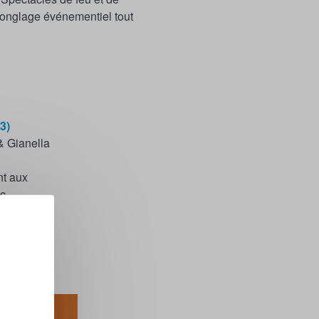
 jonglage événementiel tout
3)
& Gianella
nt aux
ec
 brunch.