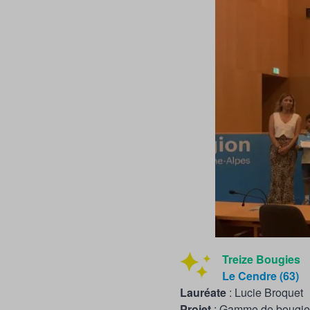
Treize Bougies
Le Cendre (63)
Lauréat
e
: Lucie Broquet
Projet
: Gamme de bougie