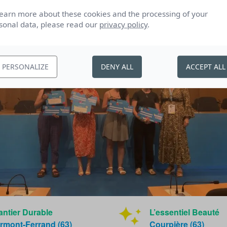
learn more about these cookies and the processing of your
sonal data, please read our
privacy policy
.
PERSONALIZE
DENY ALL
ACCEPT ALL
ntier Durable
L’essentiel Beauté
rmont-Ferrand (63)
Courpière (63)