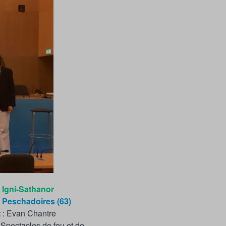
Igni-Sathanor
Peschadoires (63)
t
: Evan Chantre
Spectacles de feu et de