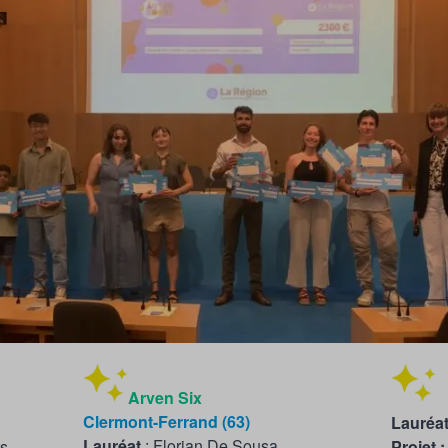
Arven Six
Clermont-Ferrand (63)
Lauréa
Lauréat
: Florian De Sousa
s
Projet :