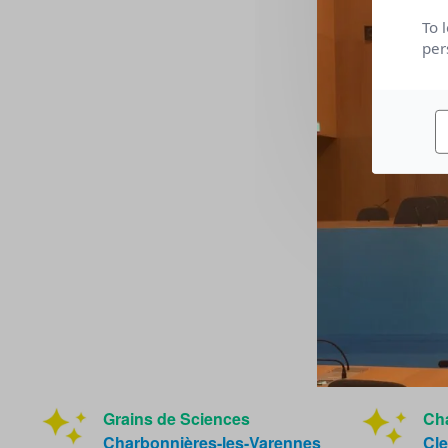
To 
per
Grains de Sciences
Cha
Charbonnières-les-Varennes
Cle