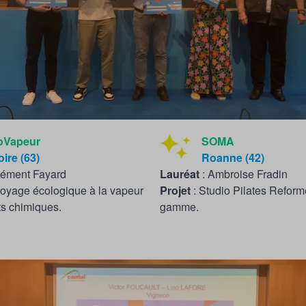
oVapeur
SOMA
oire (63)
Roanne (42)
lément Fayard
Lauréat
: Ambroise Fradin
toyage écologique à la vapeur
Projet
: Studio Pilates Reform
ts chimiques.
gamme.