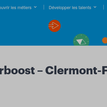
uvrir les métiers
Développer les talents
rboost – Clermont-F