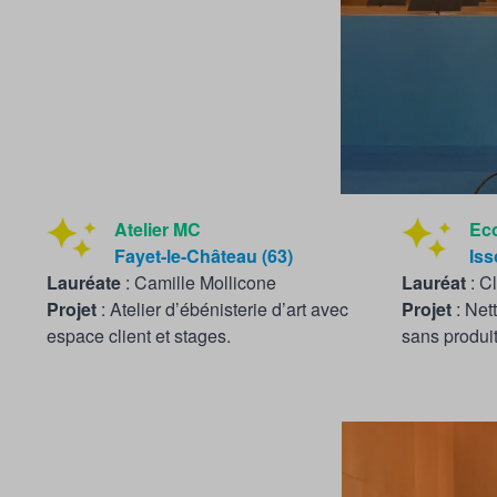
Atelier MC
Ec
Fayet-le-Château (63)
Iss
Lauréate
: Camille Mollicone
Lauréat
: C
Projet
: Atelier d’ébénisterie d’art avec
P
rojet
: Net
espace client et stages.
sans produi