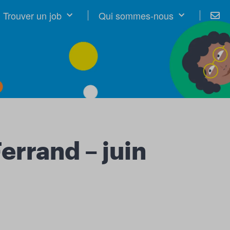
Trouver un job
Qui sommes-nous
errand – juin