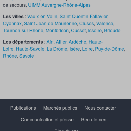
de secours,
UIMM Auvergne-Rhône-Alpes
L
es villes
:
Vaulx-en-Velin
,
Saint-Quentin-Fallavier
,
Oyonnax
,
Saint-Jean-de-Maurienne
,
Cluses
,
Valence
,
Tournon-sur-Rhône
,
Montbrison
,
Cusset
,
Issoire
,
Brioude
Les départements
:
Ain
,
Allier
,
Ardèche
,
Haute-
Loire
,
Haute-Savoie
,
La Drôme
,
Isère
,
Loire
,
Puy-de-Dôme
,
Rhône
,
Savoie
Publications
Marchés publics
Nous contacter
Communication et presse
Recrutement