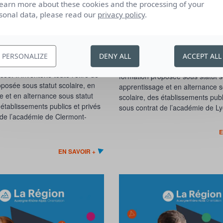
learn more about these cookies and the processing of your
sonal data, please read our
privacy policy
.
 de Clermont-Ferrand
Académie de Lyon - Edi
 2026
Ce guide numérique est conçu po
érique est conçu pour aider les
élèves de classe de troisième à c
sse de troisième à construire
leur projet d’orientation et à se p
PERSONALIZE
DENY ALL
ACCEPT ALL
orientation et à se projeter vers
les années lycée. Il inventorie tou
ée. Il inventorie toute l’offre de
formation proposée sous statut s
posée sous statut scolaire, en
apprentissage et en alternance s
e et en alternance sous statut
scolaire, des établissements publ
 établissements publics et privés
sous contrat de l’académie de Ly
 de l’académie de Clermont-
E
EN SAVOIR +