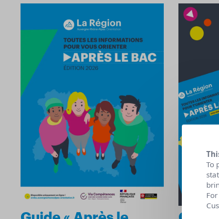
Thi
To 
sta
bri
For
Cus
Guide « Après le
Guide 