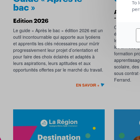
To 
bac »
per
Académie
- Edition
Edition 2026
Ce guide num
Le guide « Après le bac » édition 2026 est un
élèves de cla
outil incontournable qui apporte aux lycéens
leur projet d’
et apprentis les clés nécessaires pour mûrir
les années lyc
progressivement leur projet d’orientation et
formation pro
pour faire des choix éclairés et adaptés à
apprentissag
leurs aspirations, leurs aptitudes et aux
scolaire, des
opportunités offertes par le marché du travail.
sous contrat
Ferrand.
EN SAVOIR +