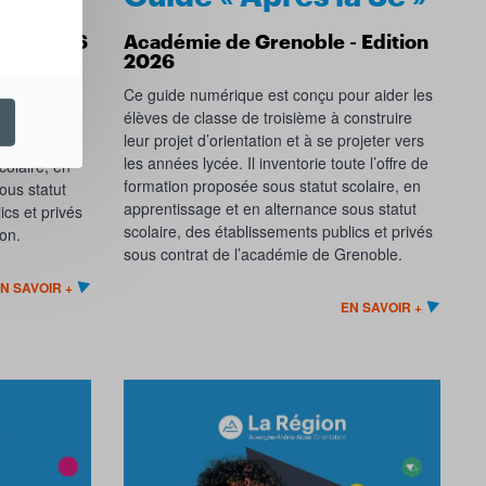
tion 2026
Académie de Grenoble - Edition
2026
ur aider les
Ce guide numérique est conçu pour aider les
onstruire
élèves de classe de troisième à construire
rojeter vers
leur projet d’orientation et à se projeter vers
te l’offre de
les années lycée. Il inventorie toute l’offre de
colaire, en
formation proposée sous statut scolaire, en
ous statut
apprentissage et en alternance sous statut
ics et privés
scolaire, des établissements publics et privés
on.
sous contrat de l’académie de Grenoble.
N SAVOIR +
EN SAVOIR +