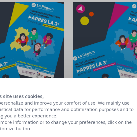
s site uses cookies,
personalize and improve your comfort of use. We mainly use
tistical data for performance and optimization purposes and to
ng you a better experience.
 more information or to change your preferences, click on the
tomize button.
« Après la 3e »
Guide « Après l