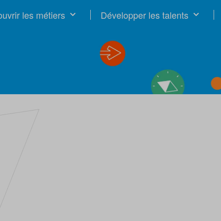
uvrir les métiers
Développer les talents