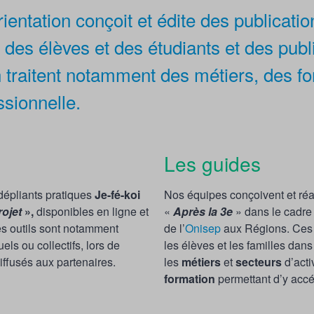
tation conçoit et édite des publications
e des élèves et des étudiants et des pub
 traitent notamment des métiers, des fo
ssionnelle.
Les guides
dépliants pratiques
Je-fé-koi
Nos équipes conçoivent et réa
rojet
»,
disponibles en ligne et
«
Après la 3e
» dans le cadre 
s outils sont notamment
de l’
Onisep
aux Régions. Ces
ls ou collectifs, lors de
les élèves et les familles dans
iffusés aux partenaires.
les
métiers
et
secteurs
d’acti
formation
permettant d’y accé