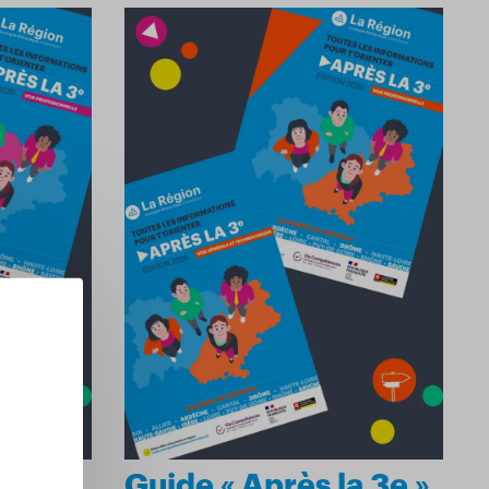
a 3e »
Guide « Après la 3e »