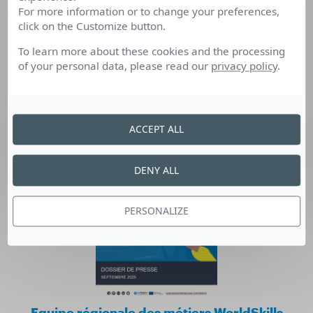
For more information or to change your preferences,
click on the Customize button.
Mondial des Métiers 2025
To learn more about these cookies and the processing
of your personal data, please read our
privacy policy
.
Décembre 2025
TÉLÉCHARGER
ACCEPT ALL
DENY ALL
PERSONALIZE