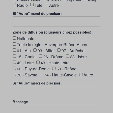
Radio
Télé
Autre
Si "Autre" merci de préciser :
Zone de diffusion (plusieurs choix possibles) :
Nationale
Toute la région Auvergne-Rhône-Alpes
01 - Ain
03 - Allier
07 - Ardèche
15 - Cantal
26 - Drôme
38 - Isère
42 - Loire
43 - Haute-Loire
63 - Puy-de-Dôme
69 - Rhône
73 - Savoie
74 - Haute-Savoie
Autre
Si "Autre" merci de préciser :
Message