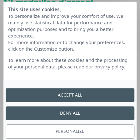
12 médailles d’argent
This site uses cookies,
To personalize and improve your comfort of use. We
Imprimerie
: Killian Fehringer
mainly use statistical data for performance and
optimization purposes and to bring you a better
Electronique :
Florent Bonin
experience.
For more information or to change your preferences,
Fraisage
: Horatio Favier
click on the Customize button.
Réfrigération technique
: Robin Thomasson
To learn more about these cookies and the processing
of your personal data, please read our
privacy policy
.
Soudage
: Hugo Rongy
Aide à la personne
: Inès Veira Da Silva
Boucherie
: Gabriel Perillat-Merceroz
ACCEPT ALL
Cuisine
: Alexandra Zara
DENY ALL
Réceptionniste d’hôtellerie
: Maria-Léna Daniel-
Conti
PERSONALIZE
Maintenance des matériels
: Arthur Baudry