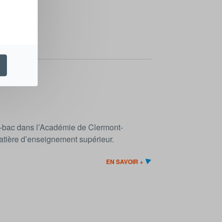
s-bac dans l’Académie de Clermont-
 matière d’enseignement supérieur.
EN SAVOIR +