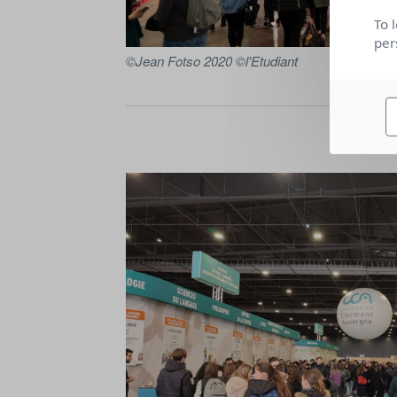
To 
per
©Jean Fotso 2020 ©l'Etudiant