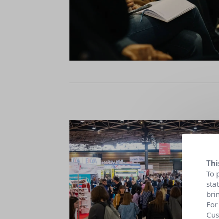
Thi
To 
sta
bri
For
Cus