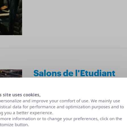
Salons de l'Etudiant
L’Etudiant organise de nombreux salons partou
Rhône-Alpes, ainsi que des salons virtuels, 1
s site uses cookies,
bachelier ou étudiant, vous y trouverez toutes l
personalize and improve your comfort of use. We mainly use
tistical data for performance and optimization purposes and to
votre orientation et découvrir les parcours poss
ng you a better experience.
 more information or to change your preferences, click on the
tomize button.