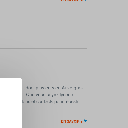
t en France, dont plusieurs en Auvergne-
00% en ligne. Que vous soyez lycéen,
es informations et contacts pour réussir
ibles.
EN SAVOIR +